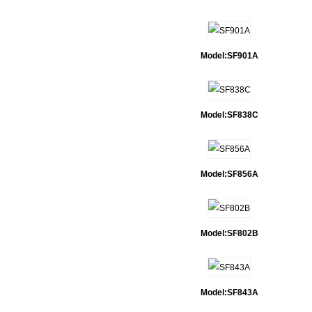
Model:SF901A
Model:SF838C
Model:SF856A
Model:SF802B
Model:SF843A